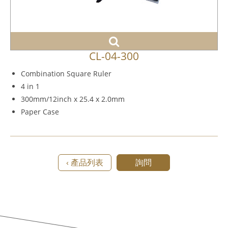
CL-04-300
Combination Square Ruler
4 in 1
300mm/12inch x 25.4 x 2.0mm
Paper Case
‹ 產品列表
詢問