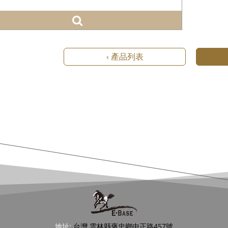
‹ 產品列表
地址:
台灣 雲林縣褒忠鄉中正路457號