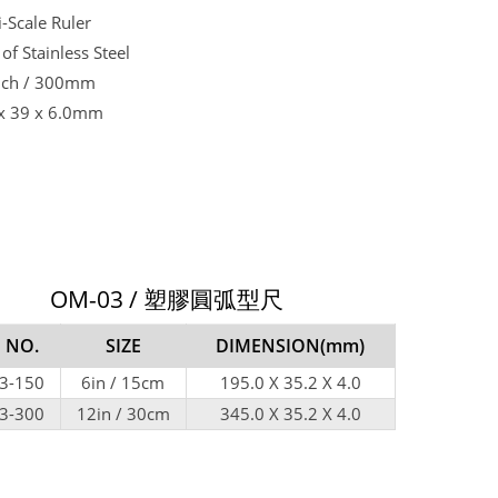
i-Scale Ruler
 of Stainless Steel
nch / 300mm
x 39 x 6.0mm
OM-03 / 塑膠圓弧型尺
 NO.
SIZE
DIMENSION
(mm)
3-150
6in / 15cm
195.0 X 35.2 X 4.0
3-300
12in / 30cm
345.0 X 35.2 X 4.0