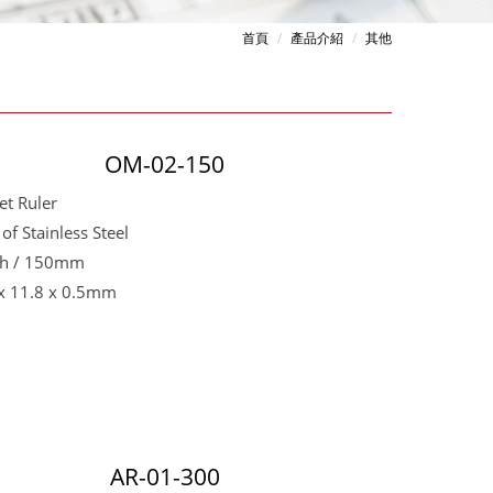
首頁
產品介紹
其他
OM-02-150
et Ruler
 of Stainless Steel
ch / 150mm
x 11.8 x 0.5mm
AR-01-300