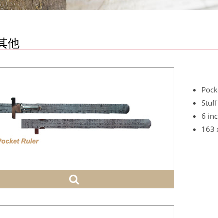
其他
Pock
Stuff
6 in
163 