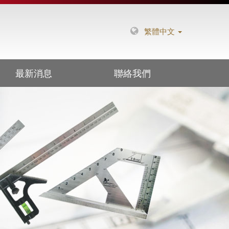
繁體中文
最新消息
聯絡我們