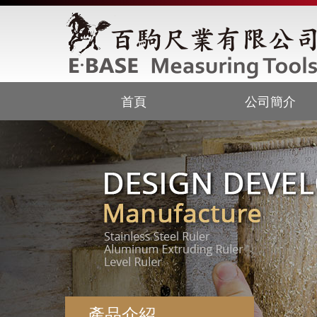
首頁
公司簡介
產品介紹