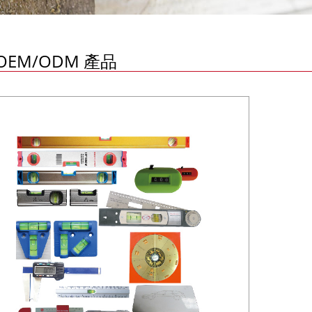
OEM/ODM 產品