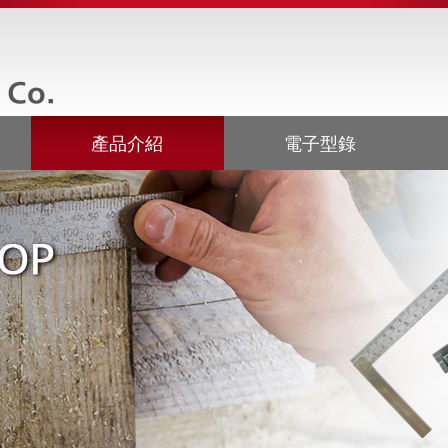
產品介紹
電子型錄