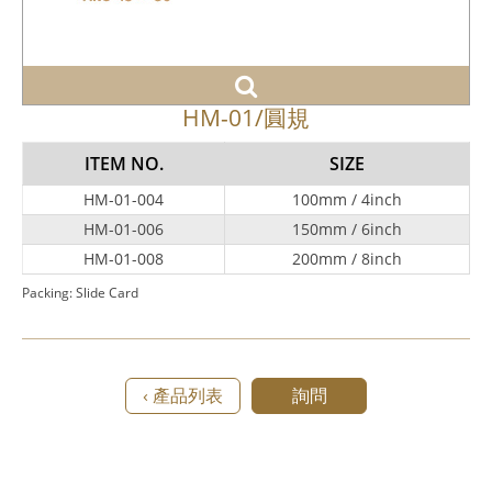
HM-01/圓規
ITEM NO.
SIZE
HM-01-004
100mm / 4inch
HM-01-006
150mm / 6inch
HM-01-008
200mm / 8inch
Packing: Slide Card
‹ 產品列表
詢問